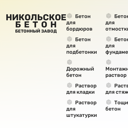
НИКОЛЬСКОЕ
Бетон
Бето
БЕТОН
для
для
бордюров
отмостк
БЕТОННЫЙ ЗАВОД
Бетон
Бето
для
для
подбетонки
фундаме
Дорожный
Монтаж
бетон
раствор
Раствор
Раст
для кладки
для стя
Раствор
Тощи
для
бетон
штукатурки