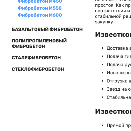
Фибробетон М450
простоя. Как п
Фибробетон М550
соответствия и
Фибробетон М600
стабильной рец
закупку.
БАЗАЛЬТОВЫЙ ФИБРОБЕТОН
Известков
ПОЛИПРОПИЛЕНОВЫЙ
ФИБРОБЕТОН
Доставка 
Подача ги
СТАЛЕФИБРОБЕТОН
Подача ру
СТЕКЛОФИБРОБЕТОН
Использов
Отгрузка 
Заезд на 
Стабильна
Известков
Прямой пр