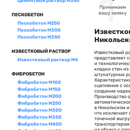
Цементный раствор М350
Принимаем
вашу заявку
ПЕСКОБЕТОН
Пескобетон М250
Пескобетон М300
Известко
Пескобетон М350
Никольск
ИЗВЕСТКОВЫЙ РАСТВОР
Известковый ра
представляет с
Известковый раствор М4
и технологичес
кладки стен из
ФИБРОБЕТОН
штукатурных ра
Характеристик
Фибробетон М100
сцепление с ос
Фибробетон М150
создание надеж
Фибробетон М200
Производство о
автоматическое
Фибробетон М250
в Никольском и
Фибробетон М300
что исключает 
Фибробетон М350
точечной выгру
транспортером 
Фибробетон М400
на объект с пл