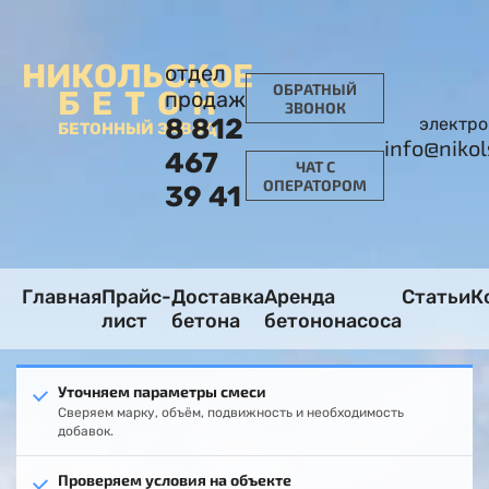
НИКОЛЬСКОЕ
отдел
ОБРАТНЫЙ
БЕТОН
продаж
ЗВОНОК
8 812
электро
БЕТОННЫЙ ЗАВОД
info@niko
467
ЧАТ С
ОПЕРАТОРОМ
39 41
Главная
Прайс-
Доставка
Аренда
Статьи
К
лист
бетона
бетононасоса
Уточняем параметры смеси
Сверяем марку, объём, подвижность и необходимость
добавок.
Проверяем условия на объекте