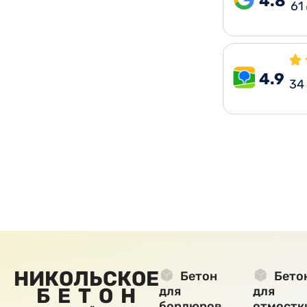
4.8
61
4.9
34
НИКОЛЬСКОЕ
Бетон
Бето
БЕТОН
для
для
бордюров
отмостк