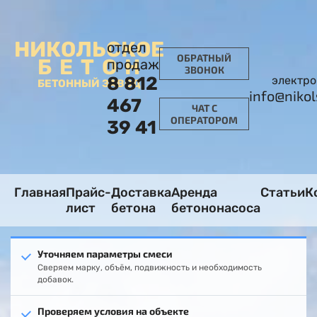
НИКОЛЬСКОЕ
отдел
ОБРАТНЫЙ
БЕТОН
продаж
ЗВОНОК
8 812
электро
БЕТОННЫЙ ЗАВОД
info@niko
467
ЧАТ С
ОПЕРАТОРОМ
39 41
Главная
Прайс-
Доставка
Аренда
Статьи
К
лист
бетона
бетононасоса
Уточняем параметры смеси
Сверяем марку, объём, подвижность и необходимость
добавок.
Проверяем условия на объекте