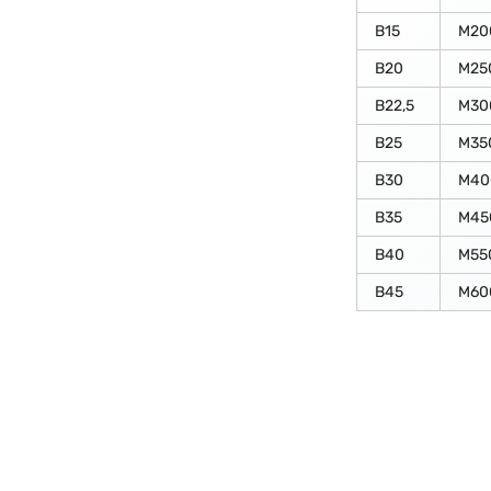
В15
М20
В20
М25
В22,5
М30
В25
М35
В30
М40
В35
М45
В40
М55
В45
М60