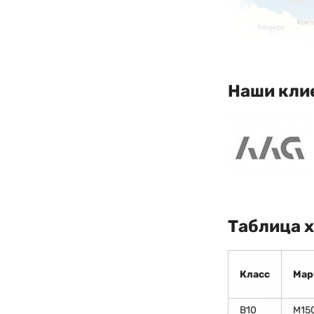
Наши кли
Таблица 
Класс
Мар
В10
М15