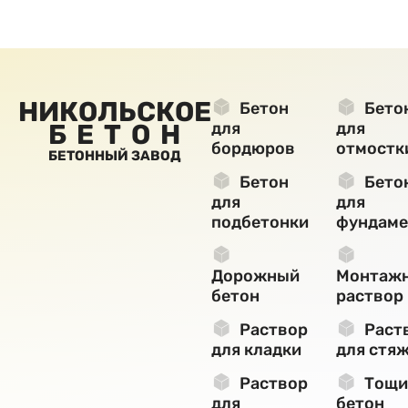
НИКОЛЬСКОЕ
Бетон
Бето
БЕТОН
для
для
бордюров
отмостк
БЕТОННЫЙ ЗАВОД
Бетон
Бето
для
для
подбетонки
фундаме
Дорожный
Монтаж
бетон
раствор
Раствор
Раст
для кладки
для стя
Раствор
Тощи
для
бетон