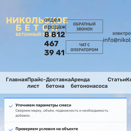
НИКОЛЬСКОЕ
отдел
ОБРАТНЫЙ
БЕТОН
продаж
ЗВОНОК
8 812
электро
БЕТОННЫЙ ЗАВОД
info@niko
467
ЧАТ С
ОПЕРАТОРОМ
39 41
Главная
Прайс-
Доставка
Аренда
Статьи
К
лист
бетона
бетононасоса
Уточняем параметры смеси
Сверяем марку, объём, подвижность и необходимость
добавок.
Проверяем условия на объекте