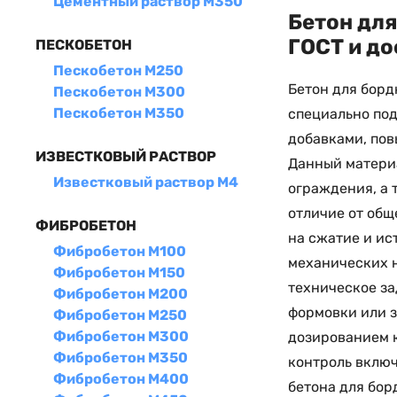
Цементный раствор М350
Бетон для
ГОСТ и до
ПЕСКОБЕТОН
Пескобетон М250
Бетон для борд
Пескобетон М300
Пескобетон М350
специально под
добавками, по
ИЗВЕСТКОВЫЙ РАСТВОР
Данный матери
Известковый раствор М4
ограждения, а 
отличие от общ
ФИБРОБЕТОН
на сжатие и ис
Фибробетон М100
механических н
Фибробетон М150
техническое за
Фибробетон М200
формовки или з
Фибробетон М250
Фибробетон М300
дозированием к
Фибробетон М350
контроль включ
Фибробетон М400
бетона для бор