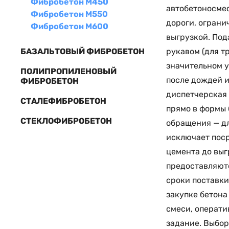
Фибробетон М450
автобетоносмес
Фибробетон М550
дороги, огран
Фибробетон М600
выгрузкой. Под
рукавом (для т
БАЗАЛЬТОВЫЙ ФИБРОБЕТОН
значительном у
ПОЛИПРОПИЛЕНОВЫЙ
после дождей и
ФИБРОБЕТОН
диспетчерская 
СТАЛЕФИБРОБЕТОН
прямо в формы 
СТЕКЛОФИБРОБЕТОН
обращения — дл
исключает поср
цемента до выг
предоставляютс
сроки поставки
закупке бетона
смеси, операти
задание. Выбор