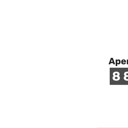
Аре
8 