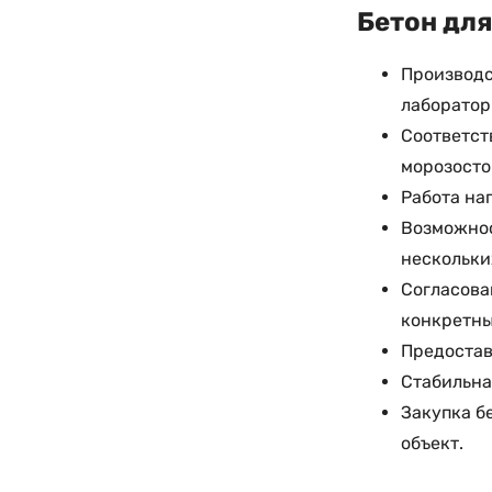
Бетон для
Производс
лаборатор
Соответст
морозосто
Работа нап
Возможнос
нескольки
Согласова
конкретны
Предостав
Стабильна
Закупка б
объект.