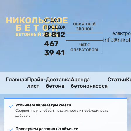
НИКОЛЬСКОЕ
отдел
ОБРАТНЫЙ
БЕТОН
продаж
ЗВОНОК
8 812
электро
БЕТОННЫЙ ЗАВОД
info@niko
467
ЧАТ С
ОПЕРАТОРОМ
39 41
Главная
Прайс-
Доставка
Аренда
Статьи
К
лист
бетона
бетононасоса
Уточняем параметры смеси
Сверяем марку, объём, подвижность и необходимость
добавок.
Проверяем условия на объекте