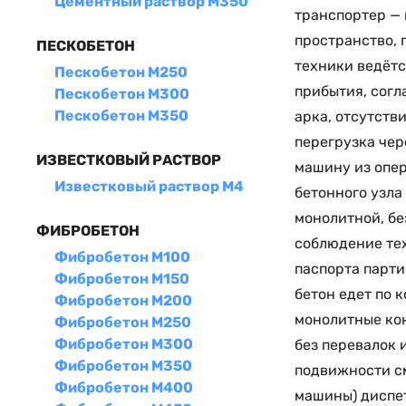
Цементный раствор М350
транспортер — 
пространство, 
ПЕСКОБЕТОН
техники ведётс
Пескобетон М250
прибытия, согл
Пескобетон М300
Пескобетон М350
арка, отсутств
перегрузка чер
ИЗВЕСТКОВЫЙ РАСТВОР
машину из опер
Известковый раствор М4
бетонного узла
монолитной, бе
ФИБРОБЕТОН
соблюдение тех
Фибробетон М100
паспорта парти
Фибробетон М150
бетон едет по 
Фибробетон М200
монолитные кон
Фибробетон М250
Фибробетон М300
без перевалок 
Фибробетон М350
подвижности см
Фибробетон М400
машины) диспет