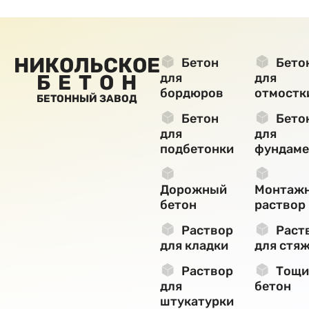
НИКОЛЬСКОЕ
Бетон
Бето
БЕТОН
для
для
бордюров
отмостк
БЕТОННЫЙ ЗАВОД
Бетон
Бето
для
для
подбетонки
фундаме
Дорожный
Монтаж
бетон
раствор
Раствор
Раст
для кладки
для стя
Раствор
Тощи
для
бетон
штукатурки