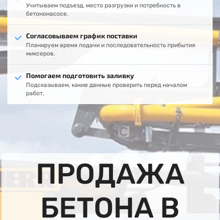
Учитываем подъезд, место разгрузки и потребность в
бетононасосе.
Согласовываем график поставки
Планируем время подачи и последовательность прибытия
миксеров.
Помогаем подготовить заливку
Подсказываем, какие данные проверить перед началом
работ.
ПРОДАЖА
БЕТОНА В