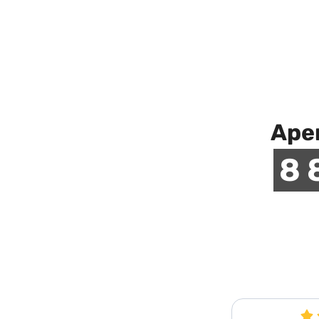
Аре
8 