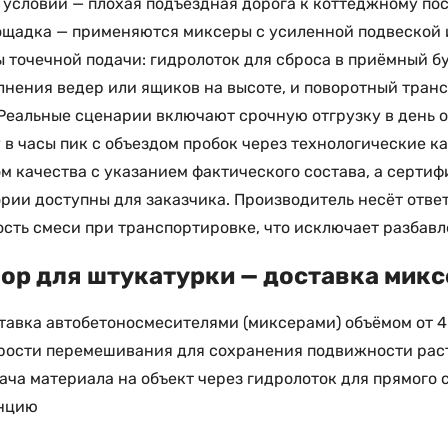
условий — плохая подъездная дорога к коттеджному пос
щадка — применяются миксеры с усиленной подвеской 
 точечной подачи: гидролоток для сброса в приёмный б
лнения ведер или ящиков на высоте, и поворотный тран
Реальные сценарии включают срочную отгрузку в день 
 в часы пик с объездом пробок через технологические 
м качества с указанием фактического состава, а серти
рии доступны для заказчика. Производитель несёт ответ
сть смеси при транспортировке, что исключает разбавле
ор для штукатурки — доставка микс
тавка автобетоносмесителями (миксерами) объёмом от 4
рости перемешивания для сохранения подвижности раст
ача материала на объект через гидролоток для прямого
нцию