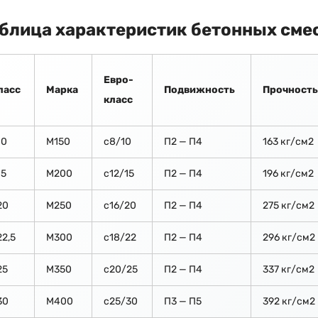
блица характеристик бетонных сме
Евро-
ласс
Марка
Подвижность
Прочность
класс
10
М150
c8/10
П2 — П4
163 кг/см2
15
М200
с12/15
П2 — П4
196 кг/см2
20
М250
с16/20
П2 — П4
275 кг/см2
22,5
М300
с18/22
П2 — П4
296 кг/см2
25
М350
с20/25
П2 — П4
337 кг/см2
30
М400
с25/30
П3 — П5
392 кг/см2