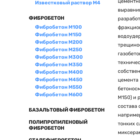
цементн
Известковый раствор М4
выравнив
ФИБРОБЕТОН
разработ
Фибробетон М100
фракцион
Фибробетон М150
водоуде
Фибробетон М200
трещинос
Фибробетон М250
газобето
Фибробетон М300
техничес
Фибробетон М350
собствен
Фибробетон М400
Фибробетон М450
цемента 
Фибробетон М550
бетоносм
Фибробетон М600
М150) и 
состава 
БАЗАЛЬТОВЫЙ ФИБРОБЕТОН
например
ПОЛИПРОПИЛЕНОВЫЙ
тонких с
ФИБРОБЕТОН
миксерам