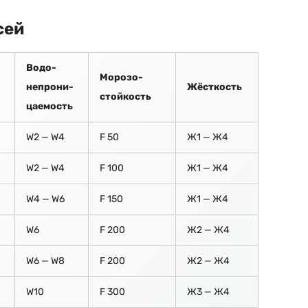
сей
Водо-
Морозо-
непрони-
Жёсткость
стойкость
цаемость
W2 — W4
F 50
Ж1 — Ж4
W2 — W4
F 100
Ж1 — Ж4
W4 — W6
F 150
Ж1 — Ж4
W6
F 200
Ж2 — Ж4
W6 — W8
F 200
Ж2 — Ж4
W10
F 300
Ж3 — Ж4