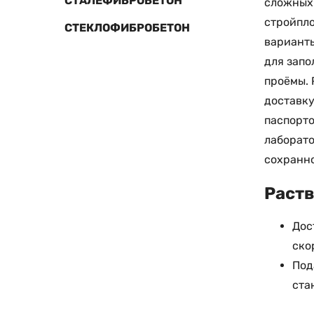
СТАЛЕФИБРОБЕТОН
сложных 
стройпло
СТЕКЛОФИБРОБЕТОН
варианты
для запо
проёмы. 
доставку
паспорто
лаборато
сохранно
Раств
Дос
ско
Под
ста