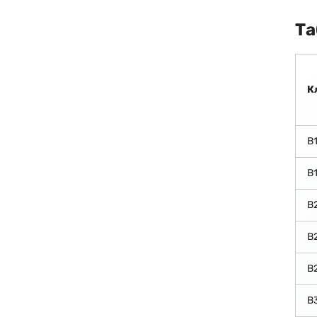
Та
К
В
В
В
В
В
В