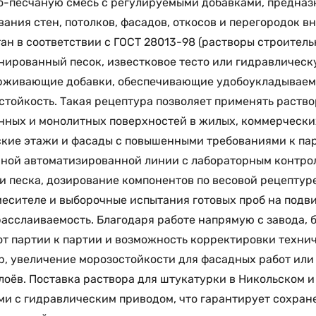
о-песчаную смесь с регулируемыми добавками, предназ
ания стен, потолков, фасадов, откосов и перегородок 
ан в соответствии с ГОСТ 28013-98 (растворы строител
ированный песок, известковое тесто или гидравлическ
рживающие добавки, обеспечивающие удобоукладываемо
тойкость. Такая рецептура позволяет применять раств
нных и монолитных поверхностей в жилых, коммерчески
кие этажи и фасады с повышенными требованиями к па
ной автоматизированной линии с лабораторным контрол
и песка, дозирование компонентов по весовой рецептур
есителе и выборочные испытания готовых проб на подви
расслаиваемость. Благодаря работе напрямую с завода, 
от партии к партии и возможность корректировки техни
, увеличение морозостойкости для фасадных работ ил
лоёв. Поставка раствора для штукатурки в Никольском 
и с гидравлическим приводом, что гарантирует сохране