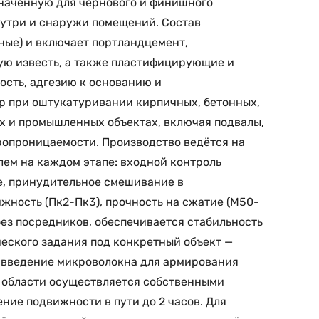
наченную для чернового и финишного
внутри и снаружи помещений. Состав
ьные) и включает портландцемент,
ую известь, а также пластифицирующие и
сть, адгезию к основанию и
ор при оштукатуривании кирпичных, бетонных,
х и промышленных объектах, включая подвалы,
ропроницаемости. Производство ведётся на
ем на каждом этапе: входной контроль
е, принудительное смешивание в
жность (Пк2-Пк3), прочность на сжатие (М50-
без посредников, обеспечивается стабильность
ческого задания под конкретный объект —
и введение микроволокна для армирования
и области осуществляется собственными
ние подвижности в пути до 2 часов. Для