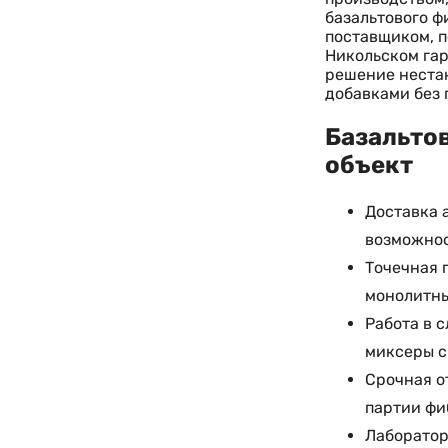
базальтового ф
поставщиком, п
Никольском га
решение нестан
добавками без 
Базальтов
объект
Доставка 
возможнос
Точечная 
монолитны
Работа в 
миксеры с
Срочная о
партии фи
Лаборатор