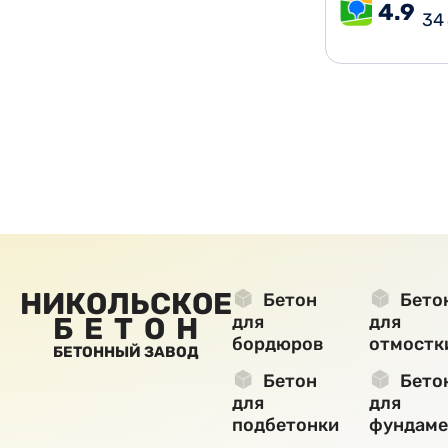
4.9
34
НИКОЛЬСКОЕ
Бетон
Бето
БЕТОН
для
для
бордюров
отмостк
БЕТОННЫЙ ЗАВОД
Бетон
Бето
для
для
подбетонки
фундаме