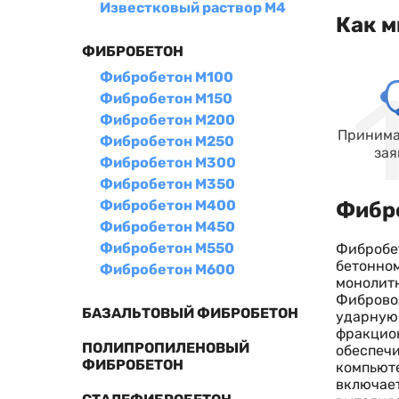
Известковый раствор М4
Как м
ФИБРОБЕТОН
Фибробетон М100
Фибробетон М150
Фибробетон М200
Принима
Фибробетон М250
зая
Фибробетон М300
Фибробетон М350
Фибробетон М400
Фибро
Фибробетон М450
Фибробетон М550
Фибробет
бетонном
Фибробетон М600
монолит
Фибровол
БАЗАЛЬТОВЫЙ ФИБРОБЕТОН
ударную 
фракцион
ПОЛИПРОПИЛЕНОВЫЙ
обеспечи
ФИБРОБЕТОН
компьюте
включает