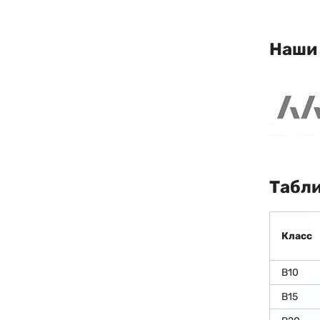
Наши
Табли
Класс
В10
В15