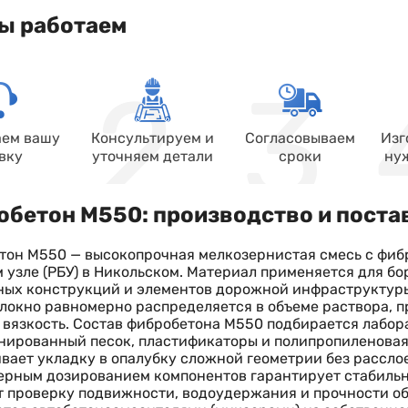
ы работаем
ем вашу
Консультируем и
Согласовываем
Изг
вку
уточняем детали
сроки
ну
бетон М550: производство и постав
он М550 — высокопрочная мелкозернистая смесь с фиб
 узле (РБУ) в Никольском. Материал применяется для б
ных конструкций и элементов дорожной инфраструктур
окно равномерно распределяется в объеме раствора, 
вязкость. Состав фибробетона М550 подбирается лабора
ированный песок, пластификаторы и полипропиленовая
вает укладку в опалубку сложной геометрии без рассло
рным дозированием компонентов гарантирует стабильн
 проверку подвижности, водоудержания и прочности о