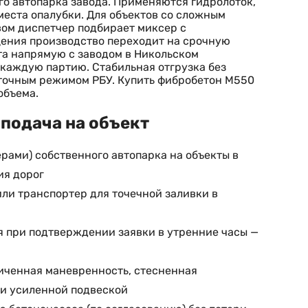
го автопарка завода. Применяются гидролоток,
места опалубки. Для объектов со сложным
ом диспетчер подбирает миксер с
щения производство переходит на срочную
та напрямую с заводом в Никольском
 каждую партию. Стабильная отгрузка без
уточным режимом РБУ. Купить фибробетон М550
объема.
подача на объект
ами) собственного автопарка на объекты в
ия дорог
или транспортер для точечной заливки в
я при подтверждении заявки в утренние часы —
ниченная маневренность, стесненная
 и усиленной подвеской