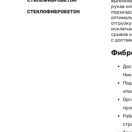
СТАЛЕФИБРОБЕТОН
выполняе
рукав ил
СТЕКЛОФИБРОБЕТОН
подъездо
оптималь
отгрузку
исключае
срывов о
с достав
Фибро
Дос
Ник
Под
опа
Орг
про
Раб
стр