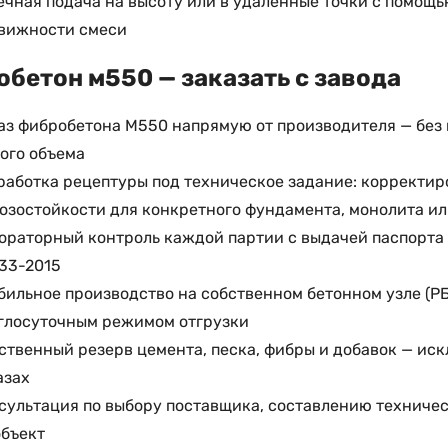
ечная подача на высоту или в удаленные точки с помощь
вижности смеси
бетон м550 — заказать с завода
аз фибробетона М550 напрямую от производителя — без п
ого объема
работка рецептуры под техническое задание: корректир
озостойкости для конкретного фундамента, монолита и
ораторный контроль каждой партии с выдачей паспорта 
33-2015
бильное производство на собственном бетонном узле (Р
глосуточным режимом отгрузки
ственный резерв цемента, песка, фибры и добавок — ис
азах
сультация по выбору поставщика, составлению техничес
объект