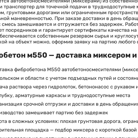
тся автобетоносмесителями (миксерами) из собственно
и транспортер для точечной подачи в труднодоступные 
м, грунтовыми дорогами или ограниченным пространств
ной маневренностью. При заказе доставки в день обра
: смесь замешивается и отгружается без задержек. Рабо
т посредников и гарантирует сертификаты качества на
беспечивается собственным резервом сырья и круглос
кой на объект можно, оформив заявку на партию любого 
бетон м550 — доставка миксером и 
тавка фибробетона М550 автобетоносмесителями (миксер
ольском и области с учетом подъездных путей и состоян
ача раствора через гидролоток, бетононасос с рукавом 
лубку, арматурные каркасы и труднодоступные места
анизация срочной отгрузки и доставки в день обращени
изводство замешивает партию без задержек
ота в сложных условиях: плохая грунтовая дорога, огра
оительная площадка — подбор миксера с короткой базой