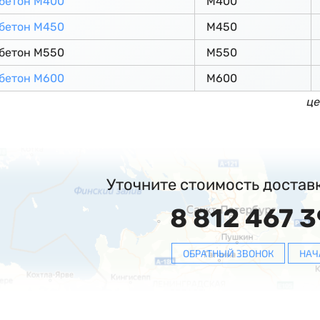
бетон М400
М400
бетон М450
М450
бетон М550
М550
бетон М600
М600
це
Уточните стоимость достав
8 812 467 3
ОБРАТНЫЙ ЗВОНОК
НАЧ