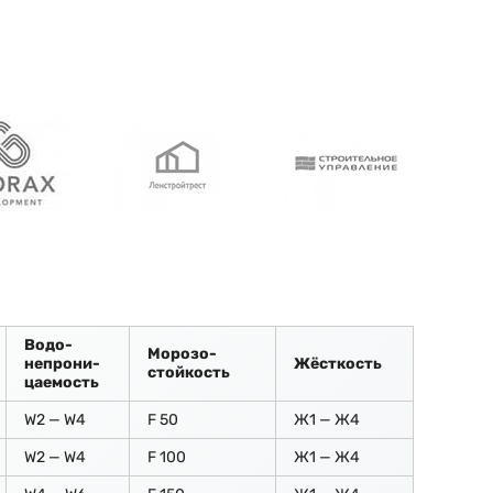
Водо-
Морозо-
непрони-
Жёсткость
стойкость
цаемость
W2 — W4
F 50
Ж1 — Ж4
W2 — W4
F 100
Ж1 — Ж4