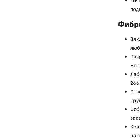
Точ
под
Фибро
Зак
люб
Раз
мор
Лаб
266
Ста
кру
Соб
зак
Кон
на 