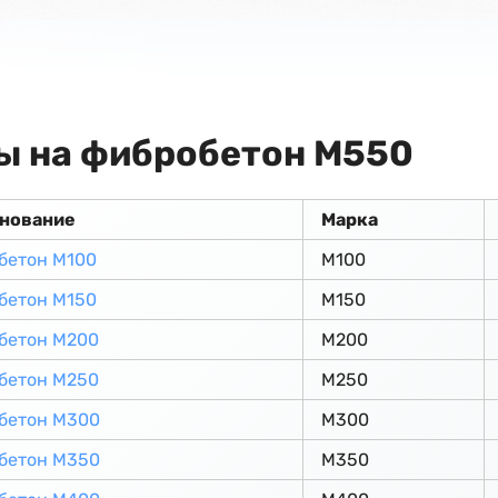
ы на фибробетон М550
нование
Марка
бетон М100
М100
бетон М150
М150
бетон М200
М200
бетон М250
М250
бетон М300
М300
бетон М350
М350