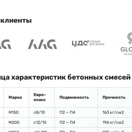
 клиенты
ца характеристик бетонных смесей
Евро-
Марка
Подвижность
Прочность
класс
М150
c8/10
П2 — П4
163 кг/см2
М200
с12/15
П2 — П4
196 кг/см2